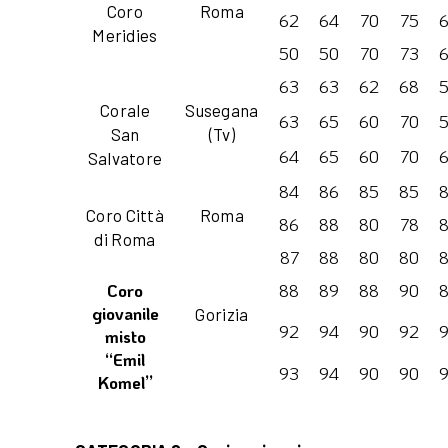
Coro
Roma
62
64
70
75
Meridies
50
50
70
73
63
63
62
68
Corale
Susegana
63
65
60
70
San
(Tv)
64
65
60
70
Salvatore
84
86
85
85
Coro Città
Roma
86
88
80
78
di Roma
87
88
80
80
Coro
88
89
88
90
giovanile
Gorizia
92
94
90
92
misto
“Emil
93
94
90
90
Komel”