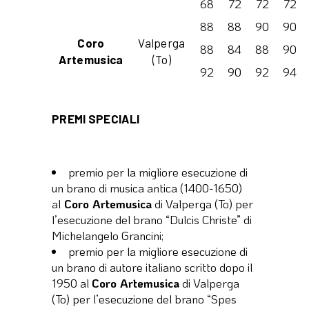
68
72
72
72
88
88
90
90
Coro
Valperga
88
84
88
90
Artemusica
(To)
92
90
92
94
PREMI SPECIALI
premio per la migliore esecuzione di
un brano di musica antica (1400-1650)
al
Coro Artemusica
di Valperga (To) per
l’esecuzione del brano “Dulcis Christe” di
Michelangelo Grancini;
premio per la migliore esecuzione di
un brano di autore italiano scritto dopo il
1950 al
Coro Artemusica
di Valperga
(To) per l’esecuzione del brano “Spes