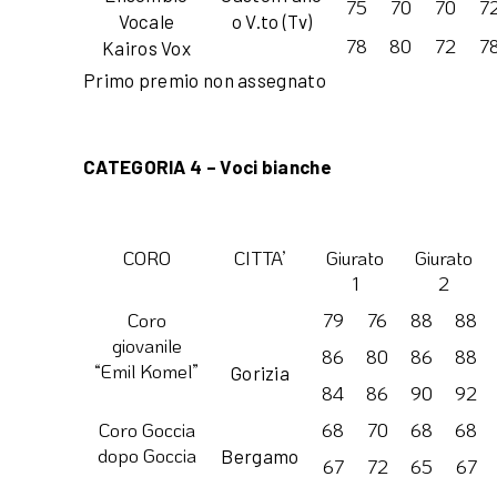
75
70
70
7
Vocale
o V.to (Tv)
78
80
72
7
Kairos Vox
Primo premio non assegnato
CATEGORIA 4 – Voci bianche
CORO
CITTA’
Giurato
Giurato
1
2
Coro
79
76
88
88
giovanile
86
80
86
88
“Emil Komel”
Gorizia
84
86
90
92
Coro Goccia
68
70
68
68
dopo Goccia
Bergamo
67
72
65
67