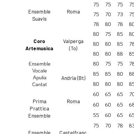
75
75
75
7
Ensemble
Roma
75
70
73
7
Suavis
78
80
78
8
80
75
85
8
Coro
Valperga
80
80
85
7
Artemusica
(To)
80
80
88
8
Ensemble
80
75
75
7
Vocale
85
85
80
8
Apulia
Andria (Bt)
80
80
80
8
Cantat
60
65
65
7
Prima
Roma
60
60
65
6
Prattica
55
60
65
6
Ensemble
75
70
78
8
Ensemble
Castelfranc