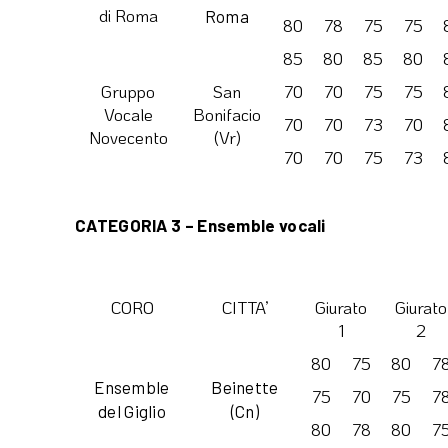
di Roma
Roma
80
78
75
75
85
80
85
80
Gruppo
San
70
70
75
75
Vocale
Bonifacio
70
70
73
70
Novecento
(Vr)
70
70
75
73
CATEGORIA 3 – Ensemble vocali
CORO
CITTA’
Giurato
Giurato
1
2
80
75
80
7
Ensemble
Beinette
75
70
75
7
del Giglio
(Cn)
80
78
80
7