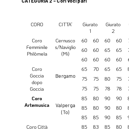
CATEGORIA 2 – Cori voci pari
CORO
CITTA’
Giurato
Giurato
1
2
Coro
Cernusco
60
60
60
60
Femminile
s/Naviglio
60
60
65
65
Philòmela
(Mi)
60
60
60
60
Coro
65
70
65
65
Goccia
Bergamo
75
75
80
75
dopo
75
75
78
78
Goccia
Coro
85
80
90
90
Artemusica
Valperga
85
80
90
80
(To)
85
85
90
85
Coro Città
85
83
85
80