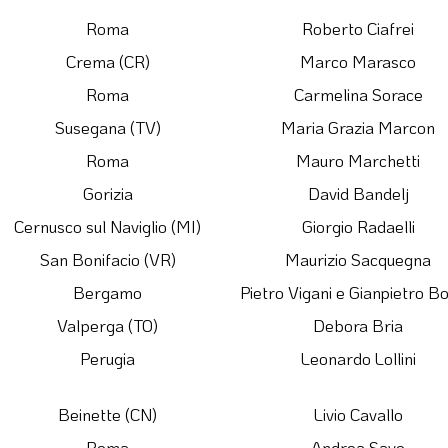
Roma
Roberto Ciafrei
Crema (CR)
Marco Marasco
Roma
Carmelina Sorace
Susegana (TV)
Maria Grazia Marcon
Roma
Mauro Marchetti
Gorizia
David Bandelj
Cernusco sul Naviglio (MI)
Giorgio Radaelli
San Bonifacio (VR)
Maurizio Sacquegna
Bergamo
Pietro Vigani e Gianpietro Bo
Valperga (TO)
Debora Bria
Perugia
Leonardo Lollini
Beinette (CN)
Livio Cavallo
Roma
Andrea Savo