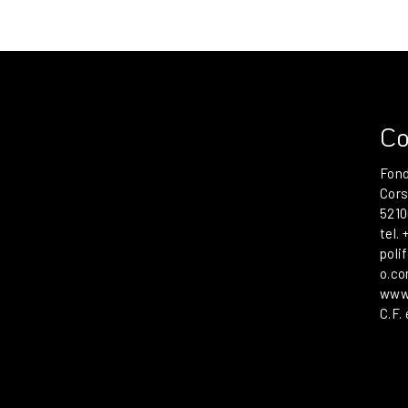
Co
Fond
Cors
5210
tel.
poli
o.c
www
C.F.