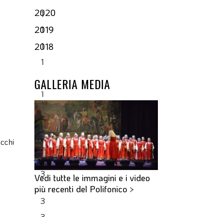
2020
1
2019
1
1
2018
1
1,2
GALLERIA MEDIA
1
2
2
cchi
2,4
2,3,4
3
Vedi tutte le immagini e i video
più recenti del Polifonico >
3
3