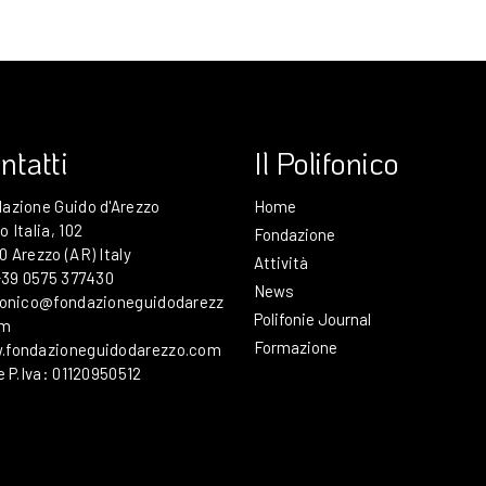
ntatti
Il Polifonico
azione Guido d'Arezzo
Home
o Italia, 102
Fondazione
0 Arezzo (AR) Italy
Attività
 +39 0575 377430
News
fonico@fondazioneguidodarezz
Polifonie Journal
om
Formazione
.fondazioneguidodarezzo.com
 e P.Iva: 01120950512